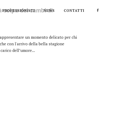
à colpa dei cambi di
PROFESSIONISTI
NEWS
CONTATTI
rappresentare un momento delicato per chi
he con l'arrivo della bella stagione
carico dell’umore...