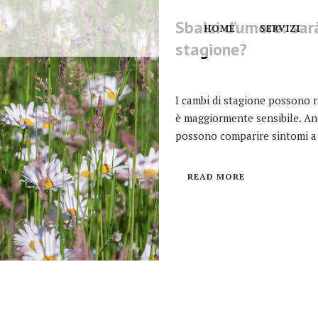
Sbalzi d’umore: sar
HOME
SERVIZI
stagione?
I cambi di stagione possono 
è maggiormente sensibile. Anc
possono comparire sintomi a 
READ MORE