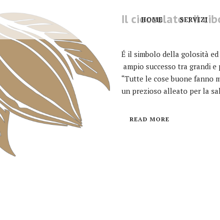
Il cioccolato : il ci
HOME
SERVIZI
É il simbolo della golosità ed
ampio successo tra grandi e p
“Tutte le cose buone fanno m
un prezioso alleato per la sal
READ MORE