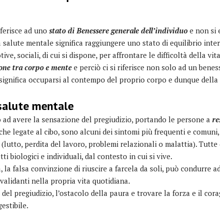
iferisce ad uno
stato di Benessere generale dell’individuo
e non si 
 salute mentale significa raggiungere uno stato di equilibrio interi
ive, sociali, di cui si dispone, per affrontare le difficoltà della vita
one tra corpo e mente
e perciò ci si riferisce non solo ad un bene
ignifica occuparsi al contempo del proprio corpo e dunque della 
 salute mentale
o ad avere la sensazione del pregiudizio, portando le persone a
re
che legate al cibo, sono alcuni dei sintomi più frequenti e comuni
 (lutto, perdita del lavoro, problemi relazionali o malattia). Tutte
i biologici e individuali, dal contesto in cui si vive.
, la falsa convinzione di riuscire a farcela da soli, può condurre 
validanti nella propria vita quotidiana.
el pregiudizio, l’ostacolo della paura e trovare la forza e il corag
gestibile.